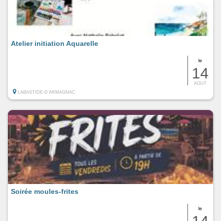
Atelier initiation Aquarelle
le
14
AOUT
LABASTIDE-D'ARMAGNAC
Soirée moules-frites
le