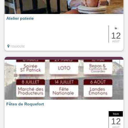
Atelier poterie
le
12
AOUT
TOUJOUSE
Fêtes de Roquefort
from
12
AOUT