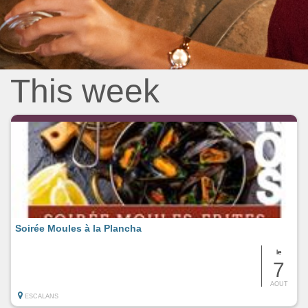
This week
Soirée Moules à la Plancha
le
7
AOUT
ESCALANS