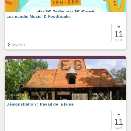
Les mardis Music' & Foodtrucks
le
11
AOUT
GABARRET
Démonstration : travail de la laine
le
11
AOUT