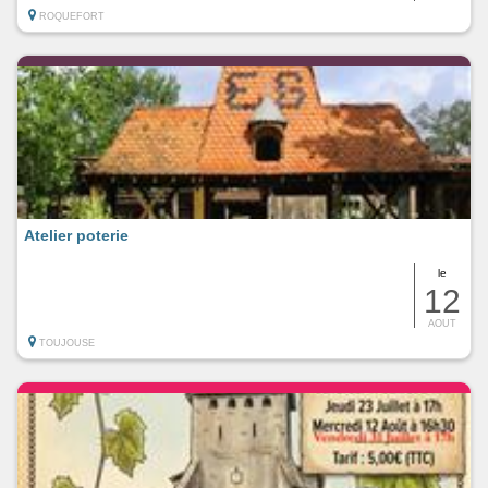
ROQUEFORT
Atelier poterie
le
12
AOUT
TOUJOUSE