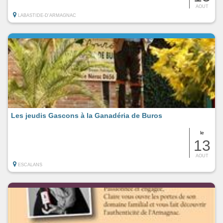
AOUT
LABASTIDE-D'ARMAGNAC
Les jeudis Gascons à la Ganadéria de Buros
le
13
AOUT
ESCALANS