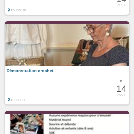
AOUT
TOUJOUSE
Démonstration crochet
le
14
AOUT
TOUJOUSE