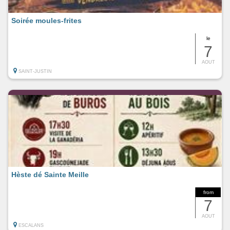
Soirée moules-frites
le
7
AOUT
SAINT-JUSTIN
Hèste dé Sainte Meille
from
7
AOUT
ESCALANS