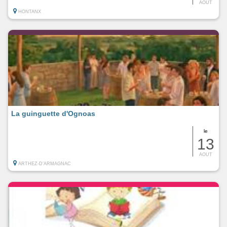
AOUT
HONTANX
La guinguette d'Ognoas
le
13
AOUT
ARTHEZ-D'ARMAGNAC