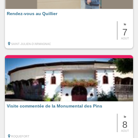
Rendez-vous au Quillier
le
7
AOUT
SAINT-JULIEN-D'ARMAGNAC
Visite commentée de la Monumental des Pins
le
8
AOUT
ROQUEFORT