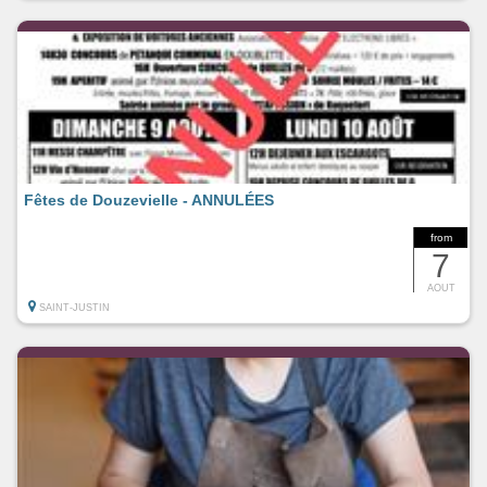
Fêtes de Douzevielle - ANNULÉES
from
7
AOUT
SAINT-JUSTIN