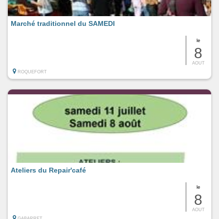
Marché traditionnel du SAMEDI
le
8
AOUT
ROQUEFORT
Ateliers du Repair'café
le
8
AOUT
GABARRET