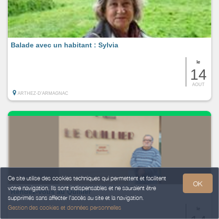
Balade avec un habitant : Sylvia
le
14
AOUT
ARTHEZ-D'ARMAGNAC
Ce site utilise des cookies techniques qui permettent et facilitent
OK
votre navigation. Ils sont indispensables et ne sauraient être
Rendez-vous au Quillier
supprimés sans affecter l’accès au site et la navigation.
Gestion des cookies et données personnelles
le