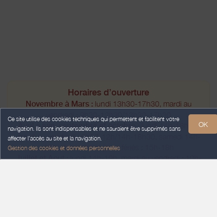
Horaires d’ouverture
Novembre à Mars :
lundi 13h30-17h30, mardi au
vendredi : 9h30-12h30/13h30-17h30
Ce site utilise des cookies techniques qui permettent et facilitent votre
OK
Avril à juin, septembre et octobre :
lundi 14h-18h30,
navigation. Ils sont indispensables et ne sauraient être supprimés sans
mardi au vendredi : 9h30-12h/14h-18h30, samedi 14h-
affecter l’accès au site et la navigation.
18h, dimanche et jours fériés : 15h-18h
Gestion des cookies et données personnelles
Juillet et Aout :
lundi 14h-19h, mardi au vendredi : 10h-
19h, samedi 14h-19h, dimanche et jours fériés : 15h-18h